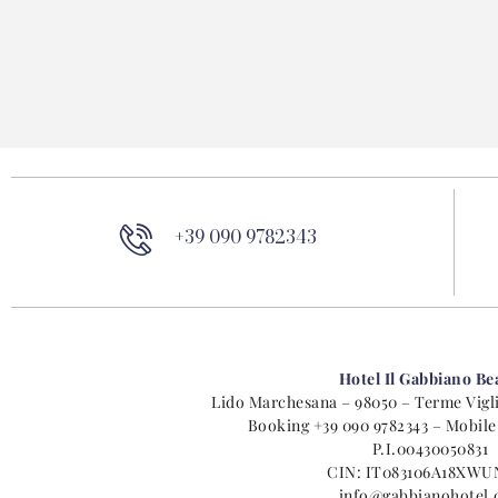
+39 090 9782343
Hotel Il Gabbiano Be
Lido Marchesana – 98050 – Terme Viglia
Booking
+39 090 9782343
– Mobil
P.I.
00430050831
CIN:
IT083106A18XWU
info@gabbianohotel