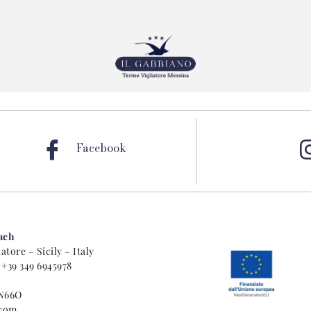
Facebook
ach
tore – Sicily – Italy
e
+39 349 6945978
N66O
.com