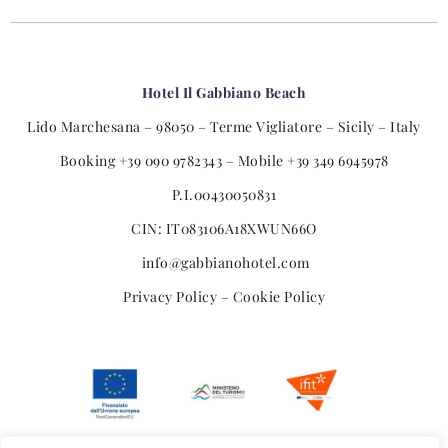
Hotel Il Gabbiano Beach
Lido Marchesana – 98050 – Terme Vigliatore – Sicily – Italy
Booking
+39 090 9782343
– Mobile
+39 349 6945978
P.I.
00430050831
CIN:
IT083106A18XWUN66O
info@gabbianohotel.com
Privacy Policy
–
Cookie Policy