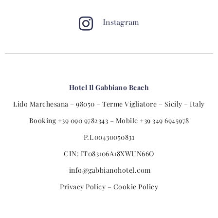
Instagram
Hotel Il Gabbiano Beach
Lido Marchesana – 98050 – Terme Vigliatore – Sicily – Italy
Booking
+39 090 9782343
– Mobile
+39 349 6945978
P.I.
00430050831
CIN:
IT083106A18XWUN66O
info@gabbianohotel.com
Privacy Policy
–
Cookie Policy