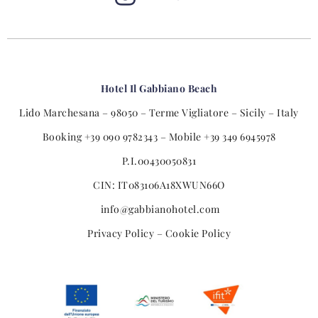
Hotel Il Gabbiano Beach
Lido Marchesana – 98050 – Terme Vigliatore – Sicily – Italy
Booking
+39 090 9782343
– Mobile
+39 349 6945978
P.I.
00430050831
CIN:
IT083106A18XWUN66O
info@gabbianohotel.com
Privacy Policy
–
Cookie Policy