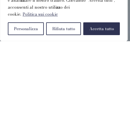
e analizzare il nostro traffico. Cliccando “Accetta tutti”,
acconsenti al nostro utilizzo dei
cookie.
Politica sui cookie
Personalizza
Rifiuta tutto
Accetta tutto
Бронируйте
Напрямую По
Лучшей Цене